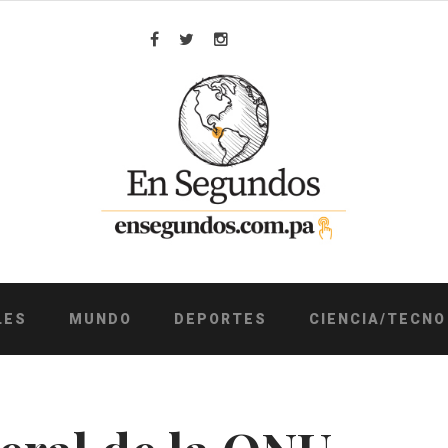
Facebook
Twitter
Instagram
LES
MUNDO
DEPORTES
CIENCIA/TECNO