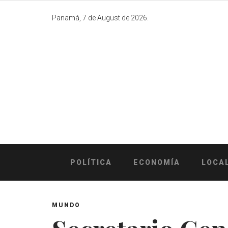
Skip
to
Panamá, 7 de August de 2026.
content
POLÍTICA
ECONOMÍA
LOCA
MUNDO