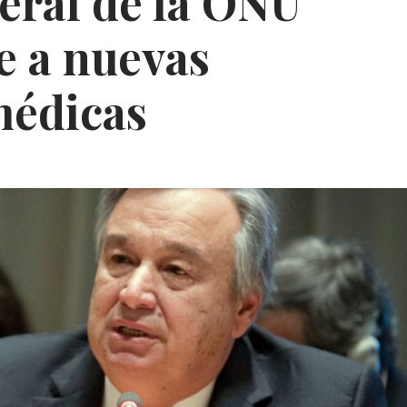
eral de la ONU
e a nuevas
médicas