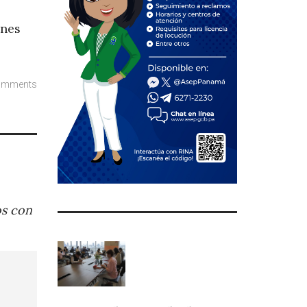
enes
omments
os con