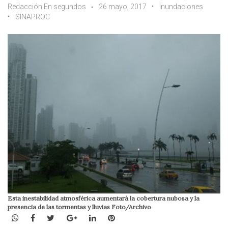
Redacción En segundos
26 mayo, 2017
Inundaciones
SINAPROC
Esta inestabilidad atmosférica aumentará la cobertura nubosa y la
presencia de las tormentas y lluvias Foto/Archivo
WhatsApp
Facebook
Twitter
Google+
LinkedIn
Pinterest