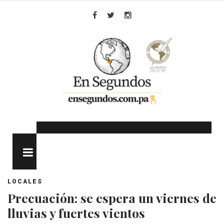
Skip
to
Facebook
Twitter
Instagram
content
MENU
LOCALES
Precuación: se espera un viernes de
lluvias y fuertes vientos