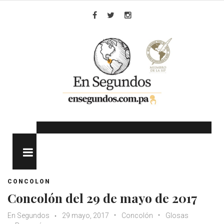
Skip
to
Facebook
Twitter
Instagram
content
MENU
CONCOLON
Concolón del 29 de mayo de 2017
En Segundos
29 mayo, 2017
Concolón
Glosas