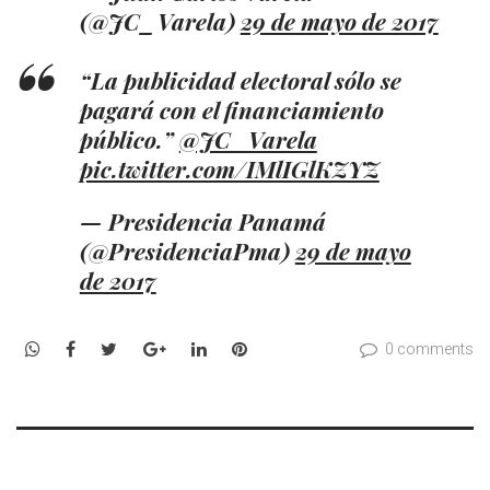
(@JC_Varela)
29 de mayo de 2017
“La publicidad electoral sólo se
pagará con el financiamiento
público.”
@JC_Varela
pic.twitter.com/IMlIGlKZYZ
— Presidencia Panamá
(@PresidenciaPma)
29 de mayo
de 2017
WhatsApp
Facebook
Twitter
Google+
LinkedIn
Pinterest
0 comments