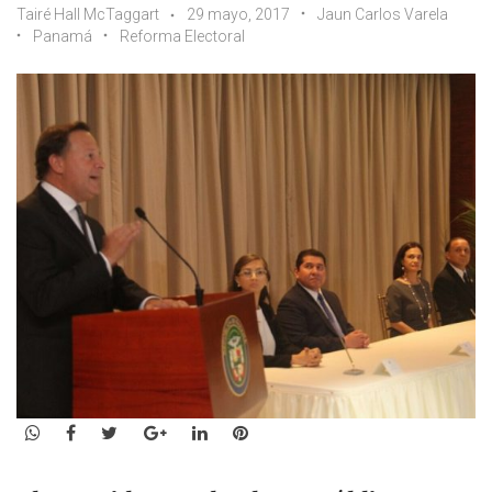
Tairé Hall McTaggart
29 mayo, 2017
Jaun Carlos Varela
Panamá
Reforma Electoral
WhatsApp
Facebook
Twitter
Google+
LinkedIn
Pinterest