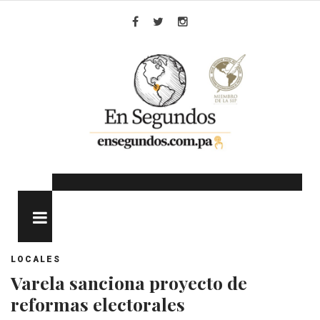
Skip
to
Facebook
Twitter
Instagram
content
MENU
LOCALES
Varela sanciona proyecto de
reformas electorales