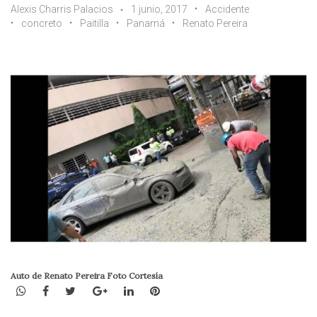
Alexis Charris Palacios
1 junio, 2017
Accidente
concreto
Paitilla
Panamá
Renato Pereira
Auto de Renato Pereira Foto Cortesía
WhatsApp
Facebook
Twitter
Google+
LinkedIn
Pinterest