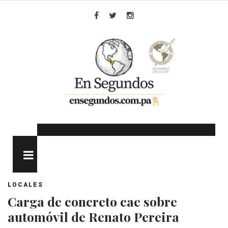
Skip
to
Facebook
Twitter
Instagram
content
MENU
LOCALES
Carga de concreto cae sobre
automóvil de Renato Pereira