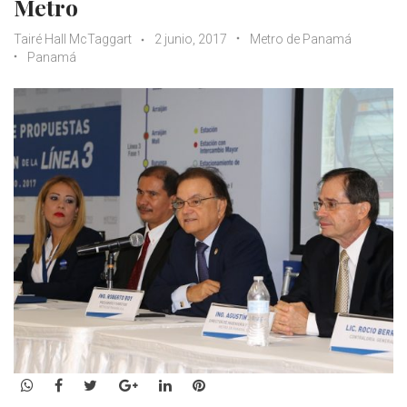
Metro
Tairé Hall McTaggart
2 junio, 2017
Metro de Panamá
Panamá
WhatsApp
Facebook
Twitter
Google+
LinkedIn
Pinterest