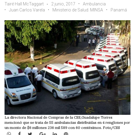
Tairé Hall McTaggart
2 junio, 2017
Ambulancia
Juan Carlos Varela
Ministerio de Salud. MINSA
Panamá
La directora Nacional de Compras de la CSS,Guadalupe Torres
mencionó que se trata de 55 ambulancias distribuidas en 4 renglones por
un monto de $6 millones 236 mil 589 con 60 centésimos. Foto/CSS
WhatsApp
Facebook
Twitter
Google+
LinkedIn
Pinterest