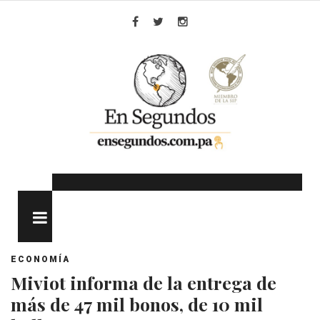
Skip
to
Facebook
Twitter
Instagram
content
MENU
ECONOMÍA
Miviot informa de la entrega de
más de 47 mil bonos, de 10 mil