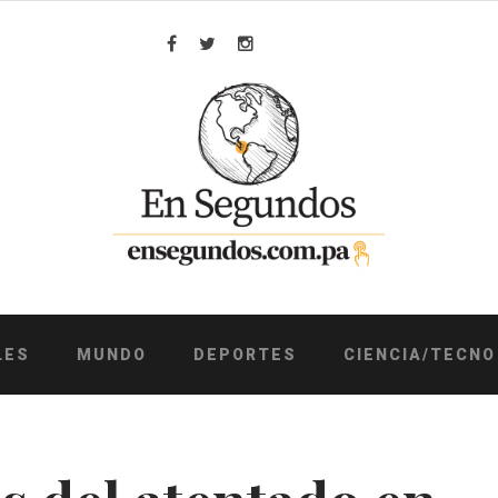
Facebook
Twitter
Instagram
LES
MUNDO
DEPORTES
CIENCIA/TECNO