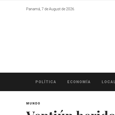
Skip
to
Panamá, 7 de August de 2026.
content
POLÍTICA
ECONOMÍA
LOCA
MUNDO