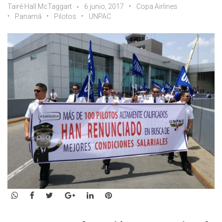
Tairé Hall McTaggart
6 junio, 2017
Copa Airlines
Panamá
Pilotos
UNPAC
WhatsApp
Facebook
Twitter
Google+
LinkedIn
Pinterest