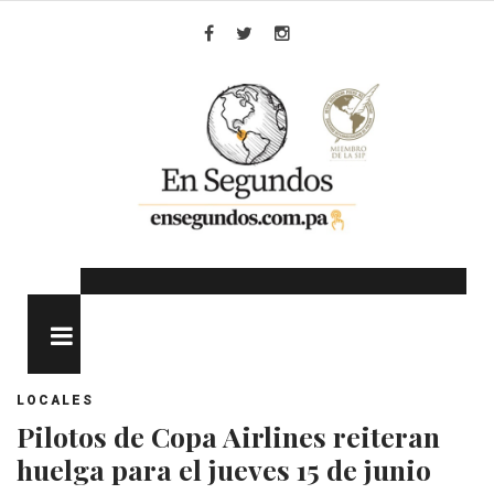
Skip
to
Facebook
Twitter
Instagram
content
MENU
LOCALES
Pilotos de Copa Airlines reiteran
huelga para el jueves 15 de junio