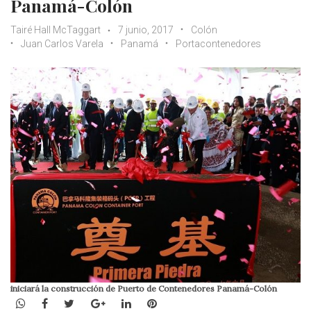
Panamá-Colón
Tairé Hall McTaggart
7 junio, 2017
Colón
Juan Carlos Varela
Panamá
Portacontenedores
iniciará la construcción de Puerto de Contenedores Panamá-Colón
WhatsApp
Facebook
Twitter
Google+
LinkedIn
Pinterest