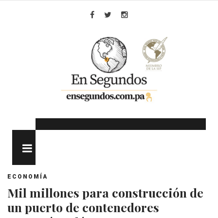
Skip
to
Facebook
Twitter
Instagram
content
MENU
ECONOMÍA
Mil millones para construcción de
un puerto de contenedores