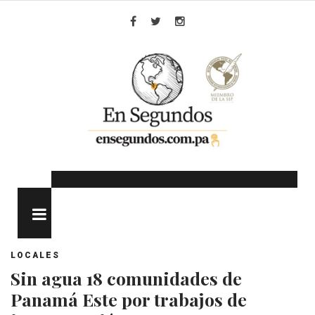
Skip
to
Facebook
Twitter
Instagram
content
MENU
LOCALES
Sin agua 18 comunidades de
Panamá Este por trabajos de