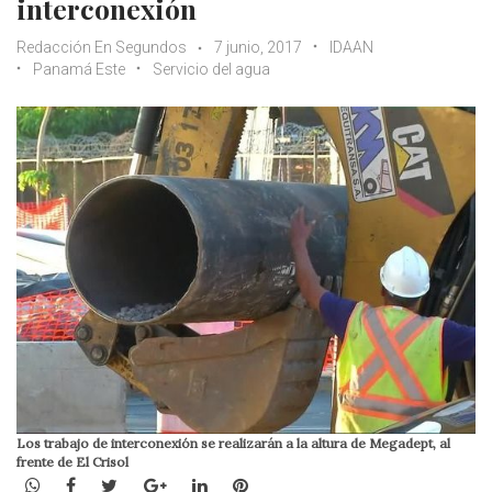
interconexión
Redacción En Segundos
7 junio, 2017
IDAAN
Panamá Este
Servicio del agua
Los trabajo de interconexión se realizarán a la altura de Megadept, al
frente de El Crisol
WhatsApp
Facebook
Twitter
Google+
LinkedIn
Pinterest