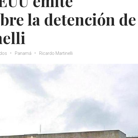
EUU emite
re la detención de
elli
idos
Panamá
Ricardo Martinelli