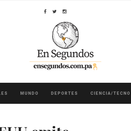
Facebook
Twitter
Instagram
LES
MUNDO
DEPORTES
CIENCIA/TECNO