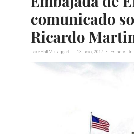
Embajada de E
comunicado sob
Ricardo Martin
Tairé Hall McTaggart
13 junio, 2017
Estados Un