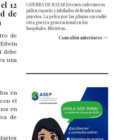
el 12
GUERRA DE BATAS Jóvenes enfermeros
piden espacio y jubilados defienden sus
ud de
puestos. La pelea por las plazas encendió
á
otra guerra generacional en los
hospitales. Mientras...
tro de
Concolón anteriores >>
 Edwin
i debe
ra una
idos en
con el
anos en
iva de
tarios