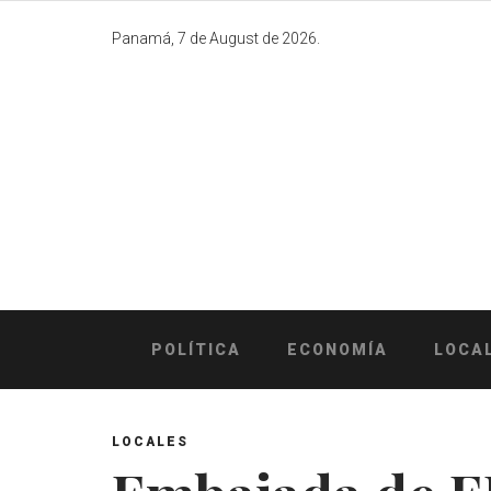
Skip
to
Panamá, 7 de August de 2026.
content
POLÍTICA
ECONOMÍA
LOCA
LOCALES