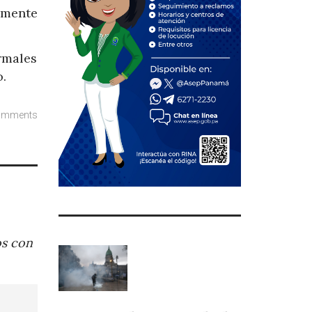
amente
rmales
.
omments
os con