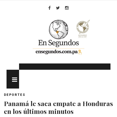
Skip
to
Facebook
Twitter
Instagram
content
MENU
DEPORTES
Panamá le saca empate a Honduras
en los últimos minutos