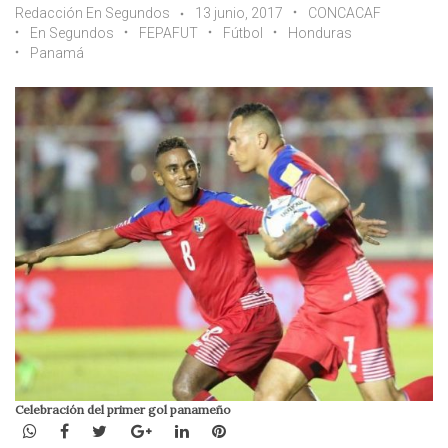
Redacción En Segundos
13 junio, 2017
CONCACAF
En Segundos
FEPAFUT
Fútbol
Honduras
Panamá
Celebración del primer gol panameño
WhatsApp
Facebook
Twitter
Google+
LinkedIn
Pinterest