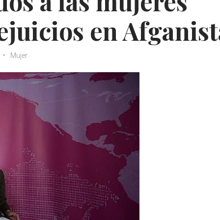
os a las mujeres
ejuicios en Afganis
Mujer