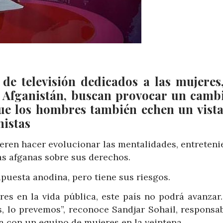
 de televisión dedicados a las mujeres
 Afganistán, buscan provocar un camb
que los hombres también echen un vista
mistas
eren hacer evolucionar las mentalidades, entreteni
as afganas sobre sus derechos.
puesta anodina, pero tiene sus riesgos.
res en la vida pública, este país no podrá avanzar
, lo prevemos”, reconoce Sandjar Sohail, responsab
a con un equipo de mujeres en la veintena.