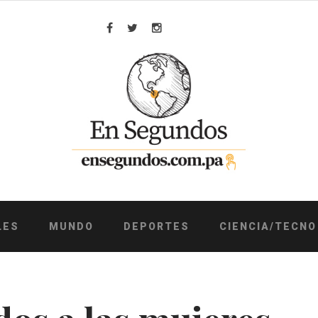
Facebook
Twitter
Instagram
LES
MUNDO
DEPORTES
CIENCIA/TECNO