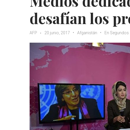
Medios dedicad
desafían los pr
AFP
20 junio, 2017
Afganistán
En Segundos