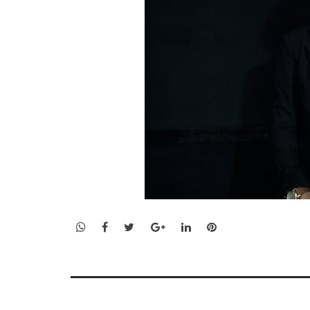
WhatsApp
Facebook
Twitter
Google+
LinkedIn
Pinterest