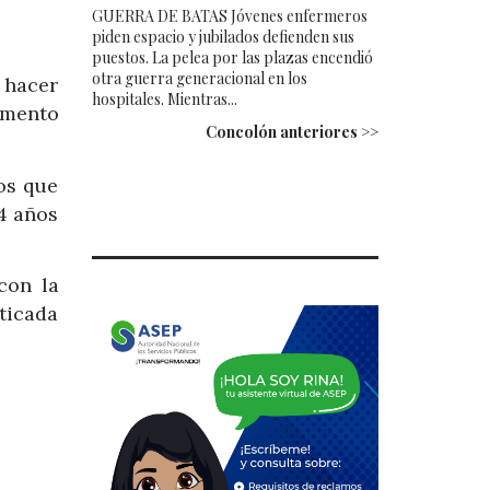
GUERRA DE BATAS Jóvenes enfermeros
piden espacio y jubilados defienden sus
puestos. La pelea por las plazas encendió
otra guerra generacional en los
 hacer
hospitales. Mientras...
amento
Concolón anteriores >>
os que
24 años
con la
ticada