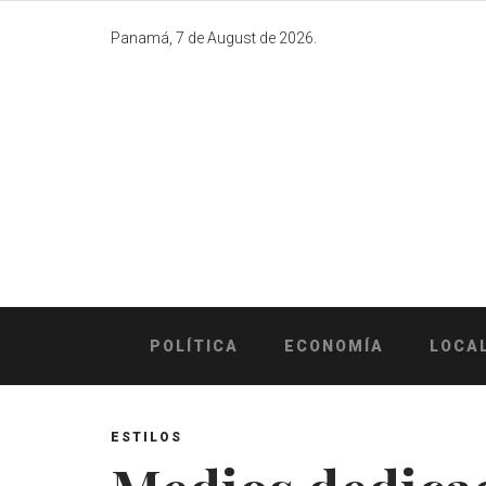
Skip
to
Panamá, 7 de August de 2026.
content
POLÍTICA
ECONOMÍA
LOCA
ESTILOS