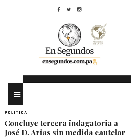
Skip
to
Facebook
Twitter
Instagram
content
MENU
POLITICA
Concluye tercera indagatoria a
José D. Arias sin medida cautelar