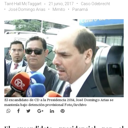
Tairé Hall McTaggart
21 junio, 2017
Caso Odebrecht
José Domingo Arias
Mimito
Panamá
El excandidato de CD a la Presidencia 2014, José Domingo Arias se
mantenía bajo detención provisional Foto/Archivo
WhatsApp
Facebook
Twitter
Google+
LinkedIn
Pinterest