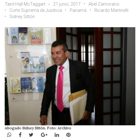
Tairé Hall McTaggart
21 junio, 2017
Abel Zamorano
Corte Suprema de Jusiticia
Panamá
Ricardo Martinelli
Sidney Sittón
Abogado Sidney Sittón. Foto: Archivo
WhatsApp
Facebook
Twitter
Google+
LinkedIn
Pinterest