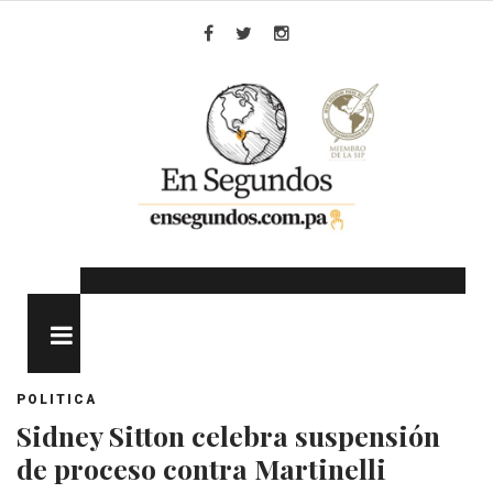
Skip
to
Facebook
Twitter
Instagram
content
MENU
POLITICA
Sidney Sitton celebra suspensión
de proceso contra Martinelli