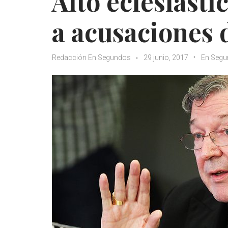
Alto eclesiásti
a acusaciones 
Redacción En Segundos
29 junio, 2017
En Seg