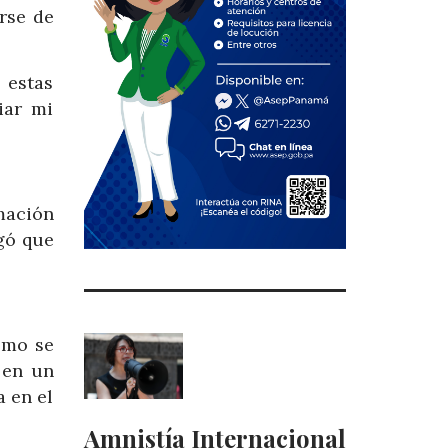
erse de
 estas
iar mi
mación
egó que
ómo se
 en un
a en el
Amnistía Internacional