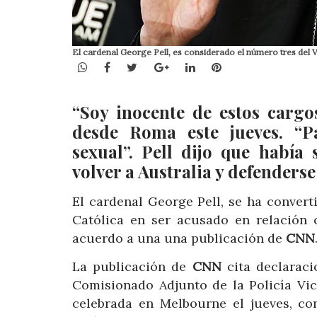
El cardenal George Pell, es considerado el número tres del 
WhatsApp
Facebook
Twitter
Google+
LinkedIn
Pinterest
“Soy inocente de estos cargos
desde Roma este jueves. “P
sexual”. Pell dijo que había
volver a Australia y defenderse
El cardenal George Pell, se ha convert
Católica en ser acusado en relación 
acuerdo a una una publicación de
CNN
La publicación de
CNN
cita declaraci
Comisionado Adjunto de la Policía Vic
celebrada en Melbourne el jueves, co