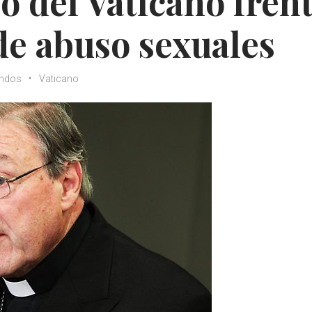
co del Vaticano fren
de abuso sexuales
undos
Vaticano