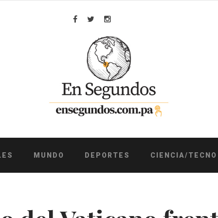
Facebook
Twitter
Instagram
LES
MUNDO
DEPORTES
CIENCIA/TECNO