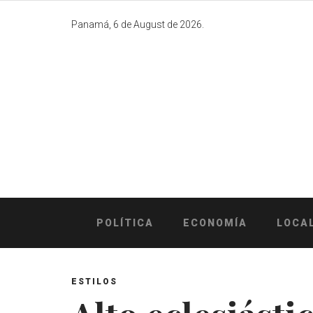
Skip
to
Panamá, 6 de August de 2026.
content
POLÍTICA
ECONOMÍA
LOCA
ESTILOS