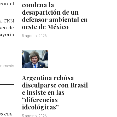
condena la
con el
desaparición de un
defensor ambiental en
o a CNN
oeste de México
sco de
mayoría
5 agosto, 2026
omments
Argentina rehúsa
disculparse con Brasil
e insiste en las
“diferencias
ideológicas”
os con
5 agosto, 2026