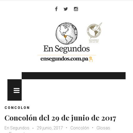
Skip
to
Facebook
Twitter
Instagram
content
MENU
CONCOLON
Concolón del 29 de junio de 2017
En Segundos
29 junio, 2017
Concolón
Glosas