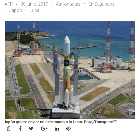
AFP
30 junio, 2017
Astronautas
En Segundos
Japón
Luna
Japón quiere enviar un astronauta a la Luna. Foto/Danspace77
WhatsApp
Facebook
Twitter
Google+
LinkedIn
Pinterest