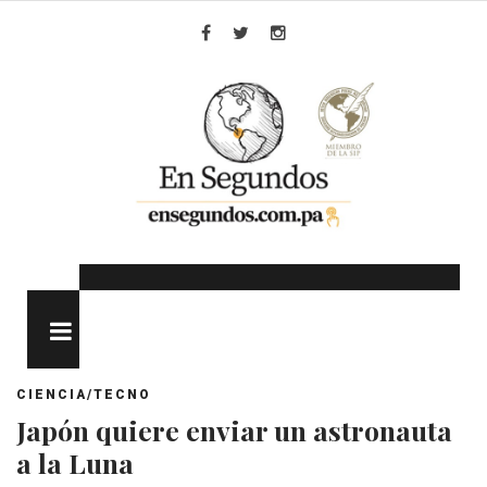
Skip
to
Facebook
Twitter
Instagram
content
MENU
CIENCIA/TECNO
Japón quiere enviar un astronauta
a la Luna