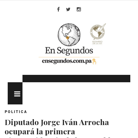
Skip
to
Facebook
Twitter
Instagram
content
MENU
POLITICA
Diputado Jorge Iván Arrocha
ocupará la primera