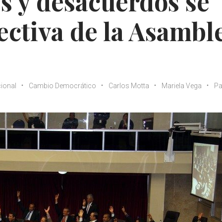
es y desacuerdos se
ectiva de la Asambl
ional
Cambio Democrático
Carlos Motta
Mariela Vega
P