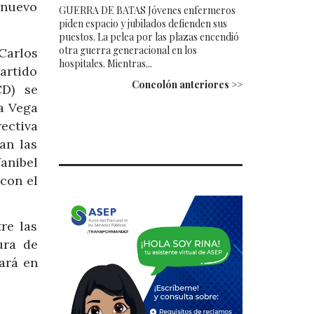
 nuevo
GUERRA DE BATAS Jóvenes enfermeros
piden espacio y jubilados defienden sus
puestos. La pelea por las plazas encendió
otra guerra generacional en los
Carlos
hospitales. Mientras...
artido
Concolón anteriores >>
CD) se
a Vega
rectiva
an las
Yanibel
 con el
re las
ura de
ará en