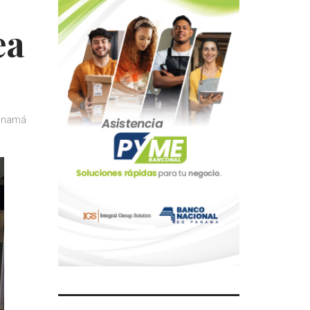
ea
anamá