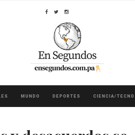
Facebook
Twitter
Instagram
LES
MUNDO
DEPORTES
CIENCIA/TECNO