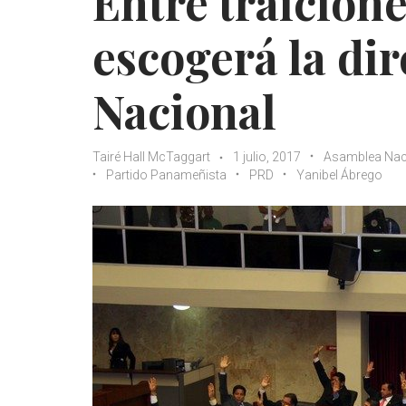
Entre traicion
escogerá la dir
Nacional
Tairé Hall McTaggart
1 julio, 2017
Asamblea Nac
Partido Panameñista
PRD
Yanibel Ábrego