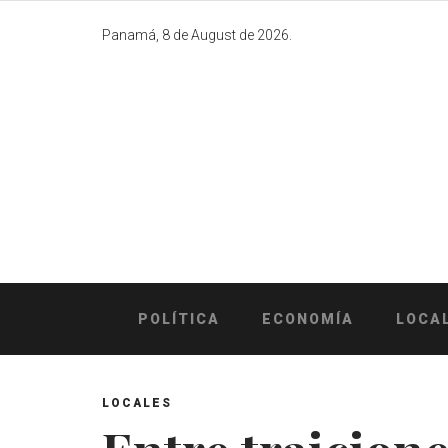
Skip
to
Panamá, 8 de August de 2026.
content
POLÍTICA
ECONOMÍA
LOCA
LOCALES