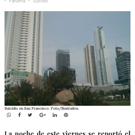
Panamá
Suicidio
Suicidio en San Francisco. Foto/Ilustrativa.
WhatsApp
Facebook
Twitter
Google+
LinkedIn
Pinterest
La noche de este viernes se reportó el