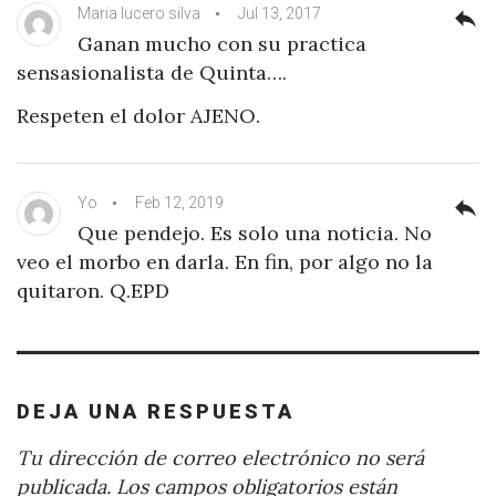
Maria lucero silva
Jul 13, 2017
reply
Ganan mucho con su practica
sensasionalista de Quinta….
Respeten el dolor AJENO.
Yo
Feb 12, 2019
reply
Que pendejo. Es solo una noticia. No
veo el morbo en darla. En fin, por algo no la
quitaron. Q.EPD
DEJA UNA RESPUESTA
Tu dirección de correo electrónico no será
publicada.
Los campos obligatorios están