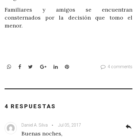
Familiares y amigos se encuentran
consternados por la decisión que tomo el
menor.
WhatsApp
Facebook
Twitter
Google+
LinkedIn
Pinterest
4 comments
4 RESPUESTAS
Daniel A. Silva
Jul 05, 2017
reply
Buenas noches,