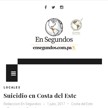
Skip
to
Facebook
Twitter
Instagram
content
MENU
LOCALES
Suicidio en Costa del Este
Redaccion En Segundos
1 julio, 2017
Costa del Este