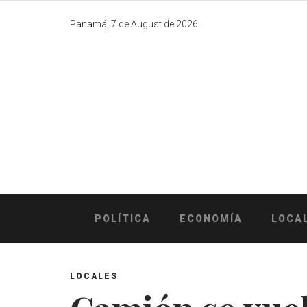
Skip
to
Panamá, 7 de August de 2026.
content
POLÍTICA
ECONOMÍA
LOCA
LOCALES