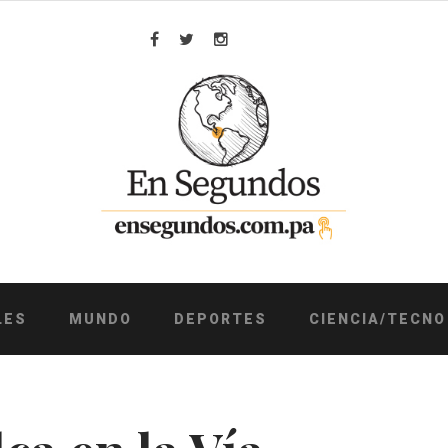
Facebook
Twitter
Instagram
LES
MUNDO
DEPORTES
CIENCIA/TECNO