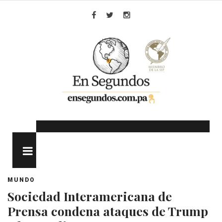
Skip
to
Facebook
Twitter
Instagram
content
MENU
MUNDO
Sociedad Interamericana de
Prensa condena ataques de Trump