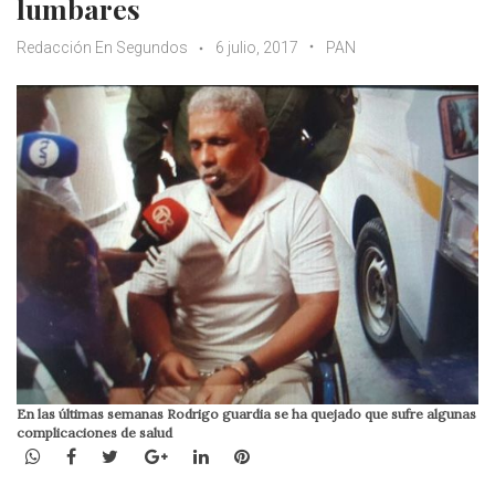
lumbares
Redacción En Segundos
6 julio, 2017
PAN
En las últimas semanas Rodrigo guardia se ha quejado que sufre algunas
complicaciones de salud
WhatsApp
Facebook
Twitter
Google+
LinkedIn
Pinterest