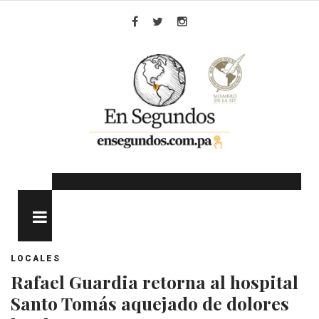
Skip
to
Facebook
Twitter
Instagram
content
MENU
LOCALES
Rafael Guardia retorna al hospital
Santo Tomás aquejado de dolores