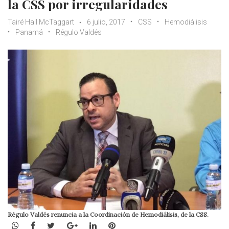
la CSS por irregularidades
Tairé Hall McTaggart
6 julio, 2017
CSS
Hemodiálisis
Panamá
Régulo Valdés
Régulo Valdés renuncia a la Coordinación de Hemodiálisis, de la CSS.
WhatsApp
Facebook
Twitter
Google+
LinkedIn
Pinterest