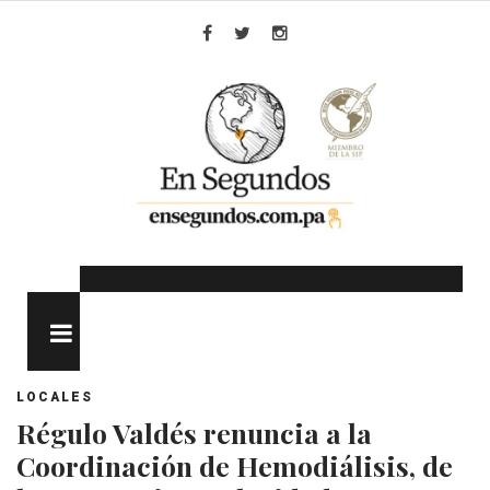
Skip
to
Facebook
Twitter
Instagram
content
MENU
LOCALES
Régulo Valdés renuncia a la
Coordinación de Hemodiálisis, de