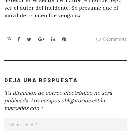
agresor en el sector de 4 altos, en donde negó
ser el autor del incidente. Se presume que el
móvil del crimen fue venganza.
WhatsApp
Facebook
Twitter
Google+
LinkedIn
Pinterest
0 comments
DEJA UNA RESPUESTA
Tu dirección de correo electrónico no será
publicada.
Los campos obligatorios están
marcados con
*