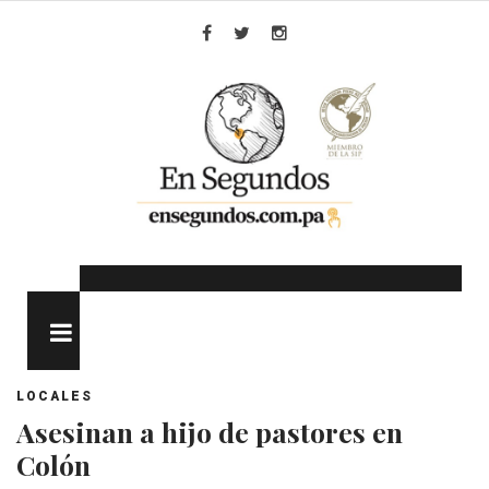
Skip
to
Facebook
Twitter
Instagram
content
MENU
LOCALES
Asesinan a hijo de pastores en
Colón