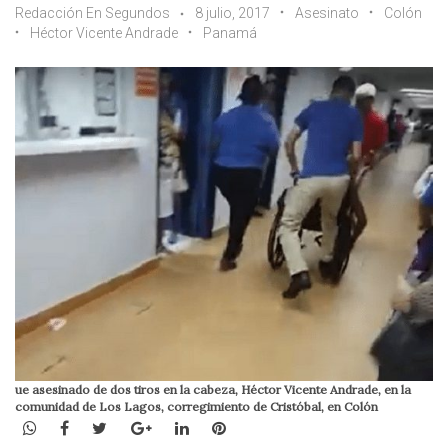
Redacción En Segundos
8 julio, 2017
Asesinato
Colón
Héctor Vicente Andrade
Panamá
ue asesinado de dos tiros en la cabeza, Héctor Vicente Andrade, en la
comunidad de Los Lagos, corregimiento de Cristóbal, en Colón
WhatsApp
Facebook
Twitter
Google+
LinkedIn
Pinterest