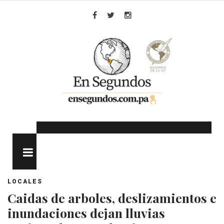
Skip
to
Facebook
Twitter
Instagram
content
MENU
LOCALES
Caidas de arboles, deslizamientos e
inundaciones dejan lluvias