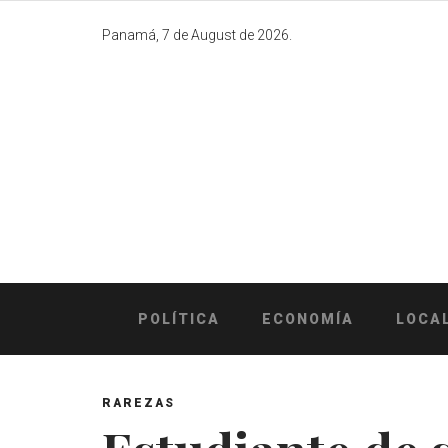
Skip
to
Panamá, 7 de August de 2026.
content
POLÍTICA
ECONOMÍA
LOCA
RAREZAS