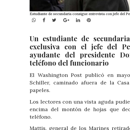
Estudiante de secundaria consigue entrevista con jefe del 
WhatsApp
Facebook
Twitter
Google+
LinkedIn
Pinterest
Un estudiante de secundaria
exclusiva con el jefe del 
ayudante del presidente D
teléfono del funcionario
El Washington Post publicó en mayo
Schiller, caminado afuera de la Cas
papeles.
Los lectores con una vista aguda pudi
encima del montón de hojas que decí
teléfono.
Mattis, general de los Marines retira