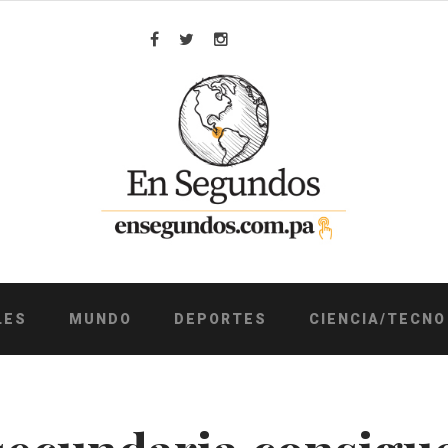
Facebook
Twitter
Instagram
LES
MUNDO
DEPORTES
CIENCIA/TECNO