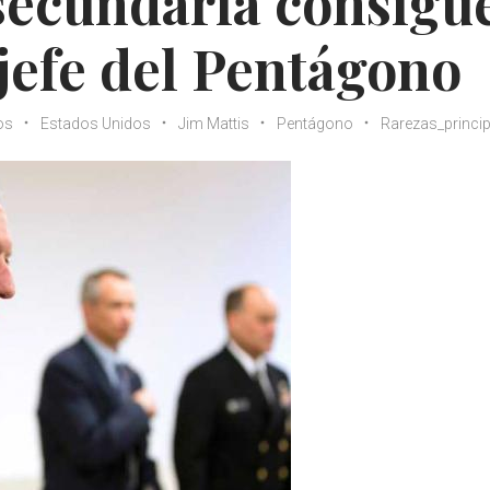
secundaria consigu
 jefe del Pentágono
os
Estados Unidos
Jim Mattis
Pentágono
Rarezas_princip