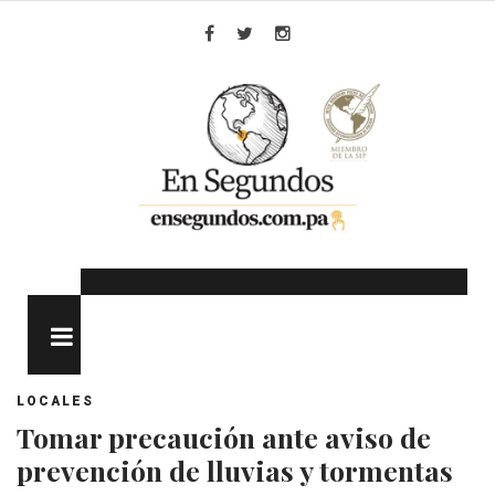
Skip
to
Facebook
Twitter
Instagram
content
MENU
LOCALES
Tomar precaución ante aviso de
prevención de lluvias y tormentas