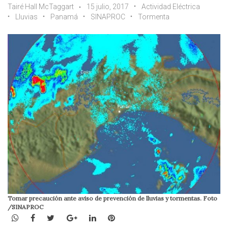
Tairé Hall McTaggart
15 julio, 2017
Actividad Eléctrica
Lluvias
Panamá
SINAPROC
Tormenta
Tomar precaución ante aviso de prevención de lluvias y tormentas. Foto
/SINAPROC
WhatsApp
Facebook
Twitter
Google+
LinkedIn
Pinterest