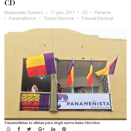
CD
Mequisedec Quintero
17 julio, 2017
CD
Panamá
Panameñismo
Torneo Electoral
Tribunal Electoral
Panameñistas se alistan para elegir nueva Junta Directiva.
WhatsApp
Facebook
Twitter
Google+
LinkedIn
Pinterest