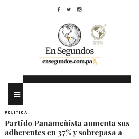
Skip
to
Facebook
Twitter
Instagram
content
MENU
POLITICA
Partido Panameñista aumenta sus
adherentes en 37% y sobrepasa a