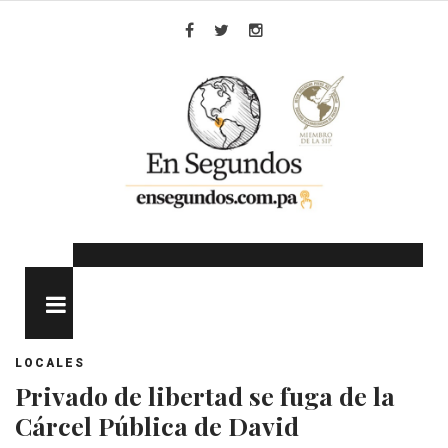
Skip
to
Facebook
Twitter
Instagram
content
MENU
LOCALES
Privado de libertad se fuga de la
Cárcel Pública de David