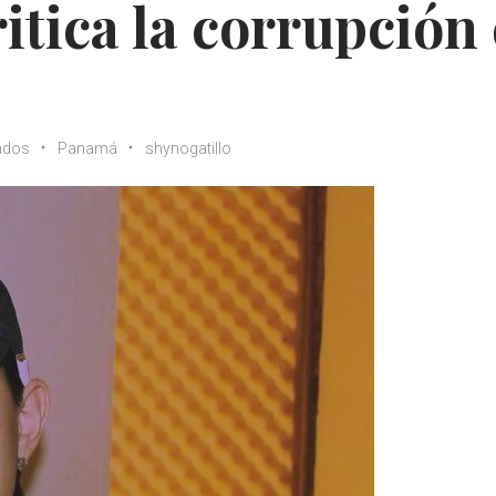
itica la corrupción
ndos
Panamá
shynogatillo