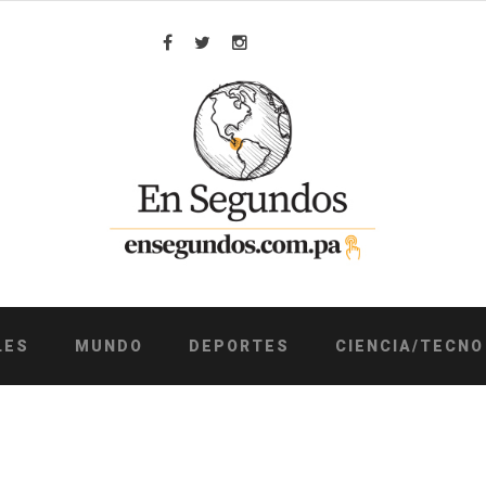
Facebook
Twitter
Instagram
LES
MUNDO
DEPORTES
CIENCIA/TECNO