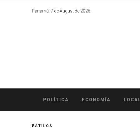
Skip
to
Panamá, 7 de August de 2026.
content
POLÍTICA
ECONOMÍA
LOCA
ESTILOS