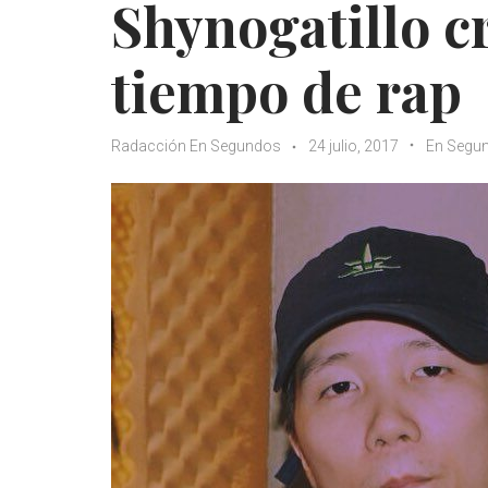
Shynogatillo cr
tiempo de rap
Radacción En Segundos
24 julio, 2017
En Segu