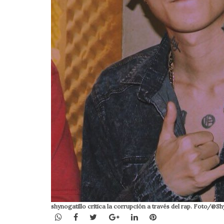
shynogatillo critica la corrupción a través del rap. Foto/@Sh
WhatsApp
Facebook
Twitter
Google+
LinkedIn
Pinterest