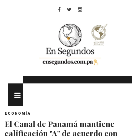
Skip
to
Facebook
Twitter
Instagram
content
MENU
ECONOMÍA
El Canal de Panamá mantiene
calificación "A" de acuerdo con