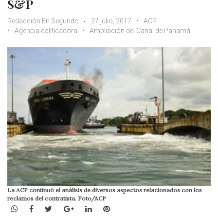
S&P
Redacción En Segundo
27 julio, 2017
ACP
Agencia calificadora
Ampliación del Canal de Panamá
La ACP continuó el análisis de diversos aspectos relacionados con los
reclamos del contratista. Foto/ACP
WhatsApp
Facebook
Twitter
Google+
LinkedIn
Pinterest