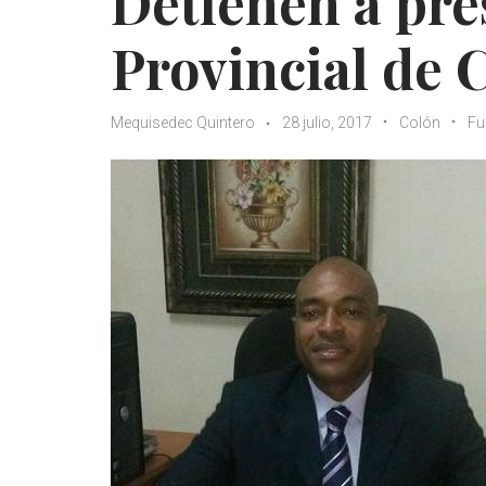
Detienen a pre
Provincial de C
Mequisedec Quintero
28 julio, 2017
Colón
Fu