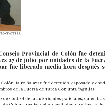
n. FOTO/TWITTER
 Consejo Provincial de Colón fue deten
ves 27 de julio por unidades de la Fuer
azar fue liberado media hora después 
 Colón, Jairo Salazar, fue detenido, esposado y con
embros de la Fuerza de Tarea Conjunta “Aguilas” ,.
 de control de la autoridades policiales, quien tras
ad de Colón y realizar el procedimiento rutinario de