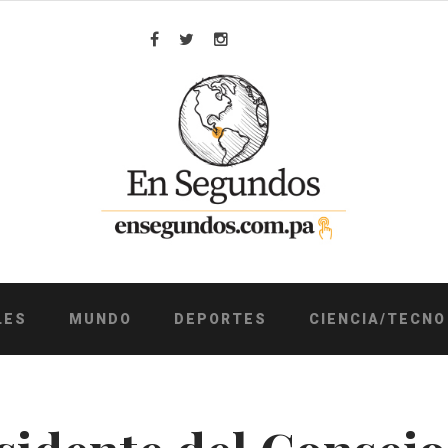
Facebook
Twitter
Instagram
LES
MUNDO
DEPORTES
CIENCIA/TECNO