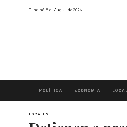
Skip
to
Panamá, 8 de August de 2026.
content
POLÍTICA
ECONOMÍA
LOCA
LOCALES