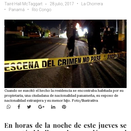
Tairé Hall McTaggart
28 julio, 2017
La Chorrera
Panamá
Río Congo
Cuando se suscitó el hecho la residencia se encontraba habitada por su
propietaria, una ciudadana de nacionalidad panameña, su esposo de
nacionalidad extranjera y su menor hijo. Foto/ilustrativa
WhatsApp
Facebook
Twitter
Google+
LinkedIn
Pinterest
En horas de la noche de este jueves se