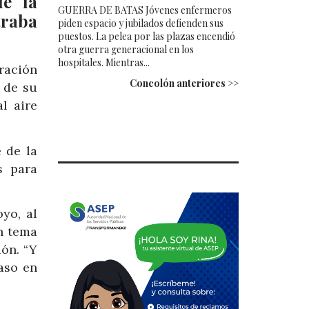
de la
GUERRA DE BATAS Jóvenes enfermeros
traba
piden espacio y jubilados defienden sus
puestos. La pelea por las plazas encendió
otra guerra generacional en los
hospitales. Mientras...
ración
Concolón anteriores >>
 de su
l aire
 de la
s para
yo, al
n tema
ión. “Y
aso en