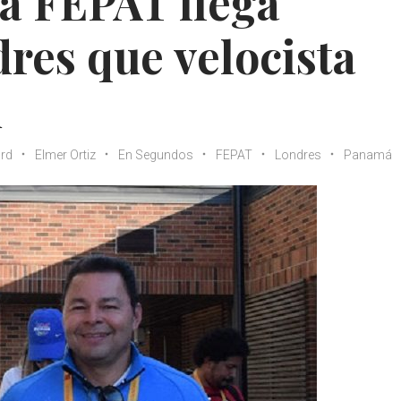
la FEPAT llega
res que velocista
d
rd
Elmer Ortiz
En Segundos
FEPAT
Londres
Panamá