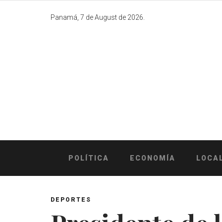
Skip
to
Panamá, 7 de August de 2026.
content
POLÍTICA
ECONOMÍA
LOCA
DEPORTES