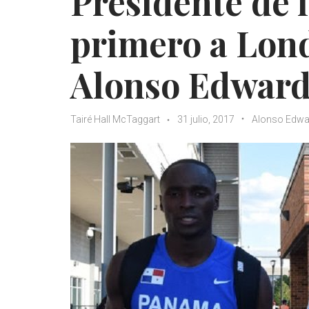
Presidente de 
primero a Lond
Alonso Edwar
Tairé Hall McTaggart
31 julio, 2017
Alonso Edwa