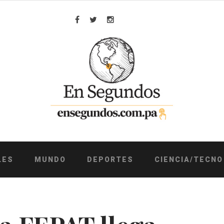
Facebook
Twitter
Instagram
LES
MUNDO
DEPORTES
CIENCIA/TECNO