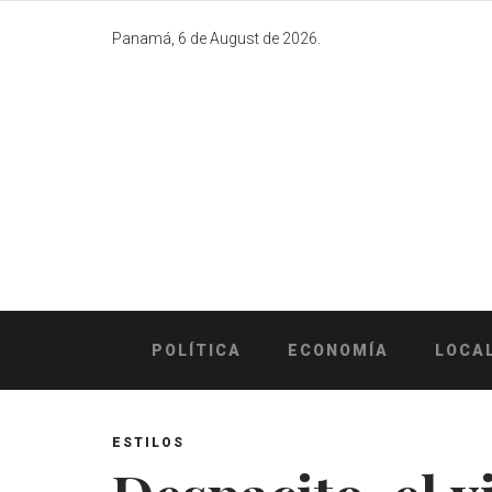
Skip
to
Panamá, 6 de August de 2026.
content
POLÍTICA
ECONOMÍA
LOCA
ESTILOS