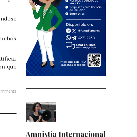
éndose
muchos
ificar
cón que
omments
Amnistía Internacional