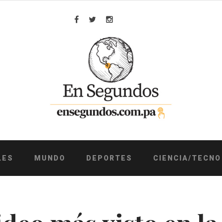
Facebook
Twitter
Instagram
LES
MUNDO
DEPORTES
CIENCIA/TECNO