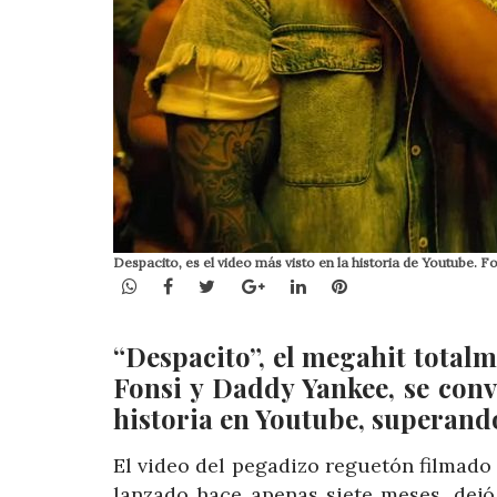
Despacito, es el video más visto en la historia de Youtube. 
WhatsApp
Facebook
Twitter
Google+
LinkedIn
Pinterest
“Despacito”, el megahit total
Fonsi y Daddy Yankee, se convi
historia en Youtube, superando
El video del pegadizo reguetón filmado 
lanzado hace apenas siete meses, dejó