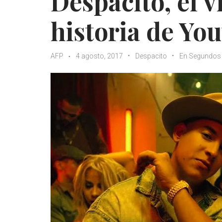
Despacito, el v
historia de Yo
AFP
4 agosto, 2017
Despacito
En Segundos