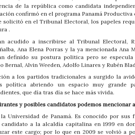
dencia de la república como candidata independien
ación confirmó en el programa Panamá Productiva 
 solicitó en el Tribunal Electoral, los papeles req
ura .
 acudido a inscribirse al Tribunal Electoral, R
ñalba, Ana Elena Porras y la ya mencionada Ana M
n definido su postura politica pero se especula
o Bernal, Alvin Weeden, Adolfo Linares y Rubén Bla
ión a los partidos tradicionales a surgido la avid
as política abriendo un espacio muy grande p
ientes, que día tras día se hace más vivida.
pirantes y posibles candidatos podemos mencionar a
 la Universidad de Panamá. Es conocido por sus f
e candidato a la alcaldía capitalina en 1999 en do
nzar este cargo; por lo que en 2009 se volvió a po