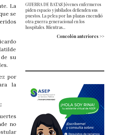
GUERRA DE BATAS Jóvenes enfermeros
te. La
piden espacio y jubilados defienden sus
que se
puestos. La pelea por las plazas encendió
ueridos
otra guerra generacional en los
hospitales. Mientras...
Concolón anteriores >>
icardo
atilde
 de su
des.
ez por
ara la
:
uertes
nde no
stular