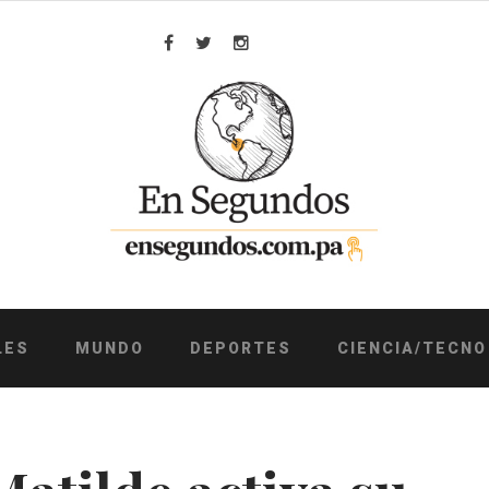
Facebook
Twitter
Instagram
LES
MUNDO
DEPORTES
CIENCIA/TECNO