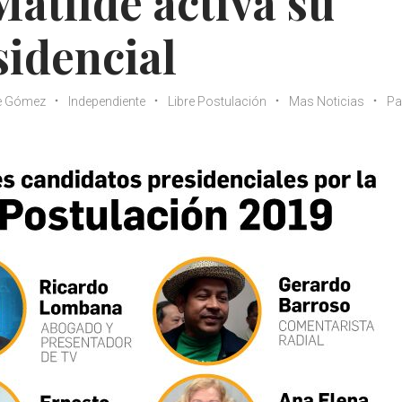
atilde activa su
sidencial
de Gómez
Independiente
Libre Postulación
Mas Noticias
P