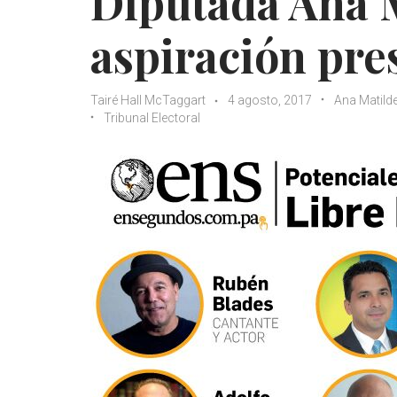
Diputada Ana M
aspiración pre
Tairé Hall McTaggart
4 agosto, 2017
Ana Matil
Tribunal Electoral