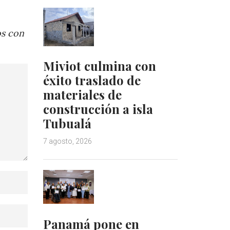
os con
Miviot culmina con
éxito traslado de
materiales de
construcción a isla
Tubualá
7 agosto, 2026
Panamá pone en