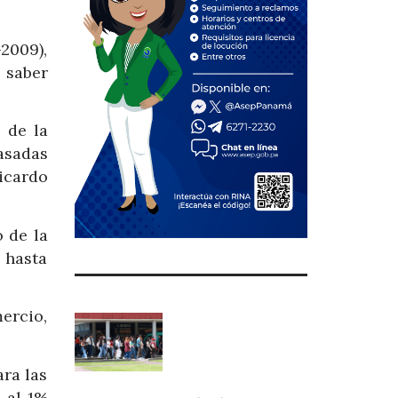
2009),
 saber
 de la
asadas
icardo
 de la
 hasta
ercio,
ara las
 al 1%