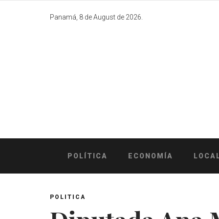
Skip
to
Panamá, 8 de August de 2026.
content
POLÍTICA
ECONOMÍA
LOCA
POLITICA