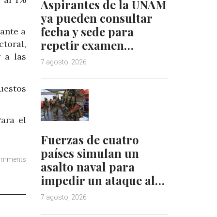
Aspirantes de la UNAM
ya pueden consultar
fecha y sede para
rante a
repetir examen…
ctoral,
 a las
7 agosto, 2026
uestos
ara el
Fuerzas de cuatro
países simulan un
omments
asalto naval para
impedir un ataque al…
7 agosto, 2026