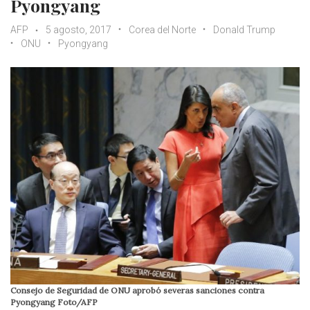
Pyongyang
AFP
5 agosto, 2017
Corea del Norte
Donald Trump
ONU
Pyongyang
Consejo de Seguridad de ONU aprobó severas sanciones contra
Pyongyang Foto/AFP