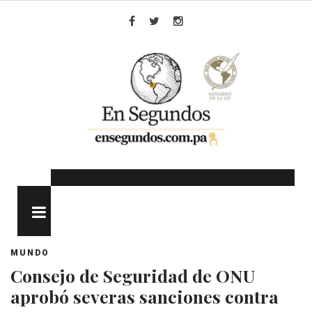
Skip
to
Facebook
Twitter
Instagram
content
MENU
MUNDO
Consejo de Seguridad de ONU
aprobó severas sanciones contra