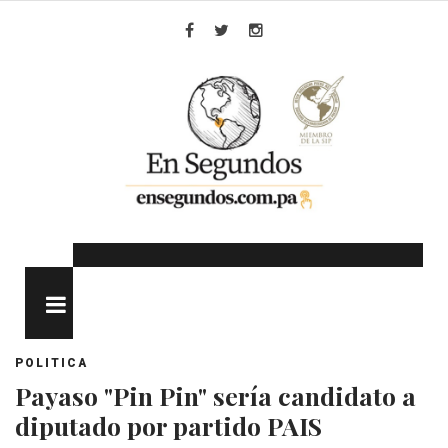
Skip
to
Facebook
Twitter
Instagram
content
MENU
POLITICA
Payaso "Pin Pin" sería candidato a
diputado por partido PAIS