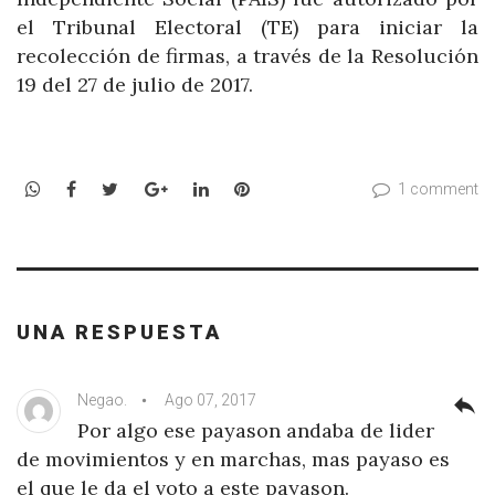
el Tribunal Electoral (TE) para iniciar la
recolección de firmas, a través de la Resolución
19 del 27 de julio de 2017.
WhatsApp
Facebook
Twitter
Google+
LinkedIn
Pinterest
1 comment
UNA RESPUESTA
Negao.
Ago 07, 2017
reply
Por algo ese payason andaba de lider
de movimientos y en marchas, mas payaso es
el que le da el voto a este payason.