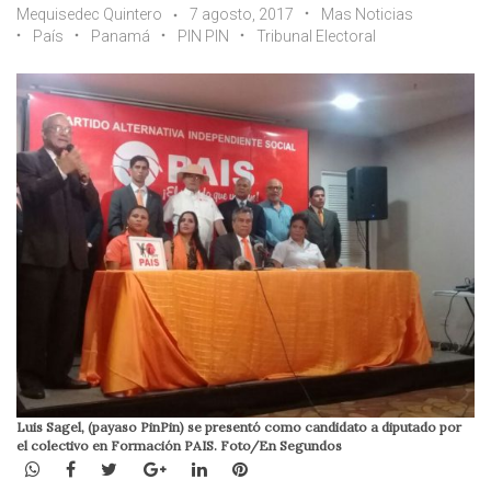
Mequisedec Quintero
7 agosto, 2017
Mas Noticias
País
Panamá
PIN PIN
Tribunal Electoral
Luis Sagel, (payaso PinPin) se presentó como candidato a diputado por
el colectivo en Formación PAIS. Foto/En Segundos
WhatsApp
Facebook
Twitter
Google+
LinkedIn
Pinterest