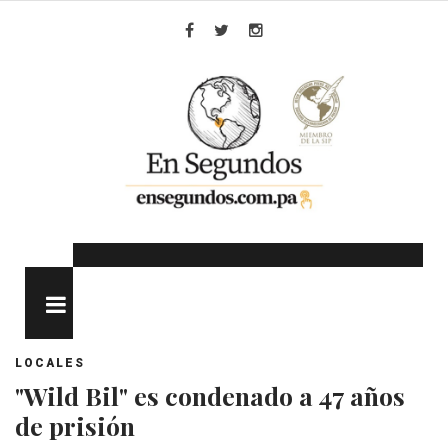
Skip
to
Facebook
Twitter
Instagram
content
MENU
LOCALES
"Wild Bil" es condenado a 47 años
de prisión