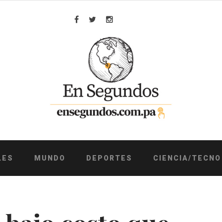
Facebook
Twitter
Instagram
LES
MUNDO
DEPORTES
CIENCIA/TECNO