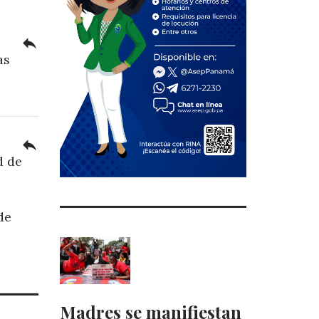
reply
as
reply
d de
de
Madres se manifiestan