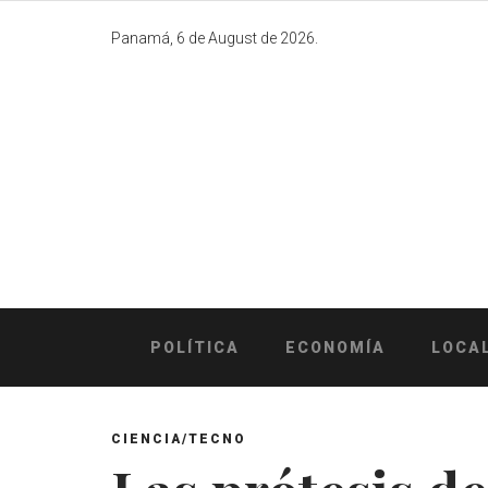
Skip
to
Panamá, 6 de August de 2026.
content
POLÍTICA
ECONOMÍA
LOCA
CIENCIA/TECNO