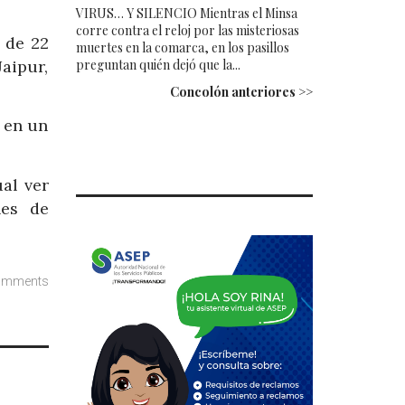
VIRUS… Y SILENCIO Mientras el Minsa
corre contra el reloj por las misteriosas
 de 22
muertes en la comarca, en los pasillos
Jaipur,
preguntan quién dejó que la...
Concolón anteriores >>
 en un
al ver
nes de
omments