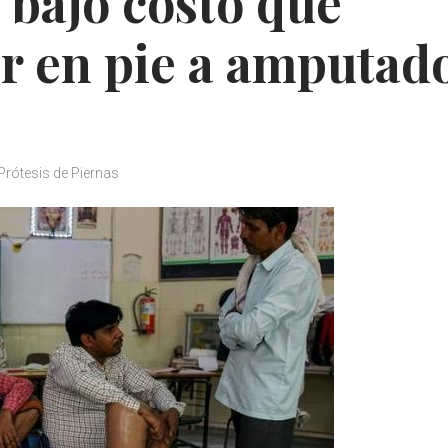
 bajo costo que
r en pie a amputad
Prótesis de Piernas