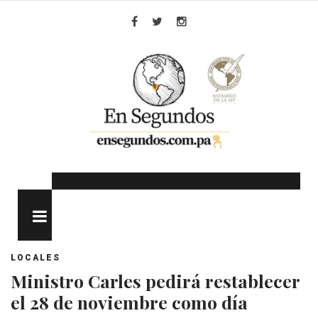
Skip
to
Facebook
Twitter
Instagram
content
MENU
LOCALES
Ministro Carles pedirá restablecer
el 28 de noviembre como día