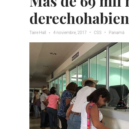
Más de 69 mil
derechohabient
Taire Hall
4 noviembre, 2017
CSS
Panamá