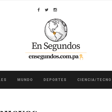
Facebook
Twitter
Instagram
LES
MUNDO
DEPORTES
CIENCIA/TECNO