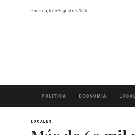
Skip
to
Panamá, 6 de August de 2026.
content
POLÍTICA
ECONOMÍA
LOCA
LOCALES