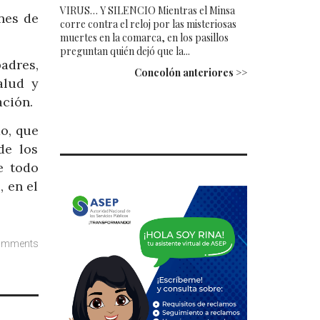
VIRUS… Y SILENCIO Mientras el Minsa
nes de
corre contra el reloj por las misteriosas
muertes en la comarca, en los pasillos
preguntan quién dejó que la...
adres,
Concolón anteriores >>
alud y
ación.
do, que
de los
e todo
, en el
omments