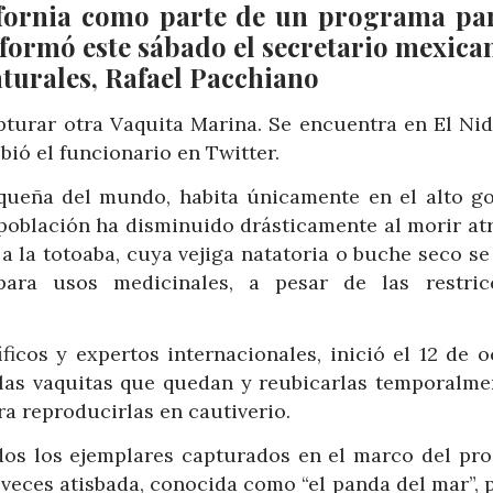
ifornia como parte de un programa pa
nformó este sábado el secretario mexica
turales, Rafael Pacchiano
turar otra Vaquita Marina. Se encuentra en El Nid
ibió el funcionario en Twitter.
queña del mundo, habita únicamente en el alto go
u población ha disminuido drásticamente al morir at
a la totoaba, cuya vejiga natatoria o buche seco s
para usos medicinales, a pesar de las restric
ficos y expertos internacionales, inició el 12 de o
las vaquitas que quedan y reubicarlas temporalme
a reproducirlas en cautiverio.
dos los ejemplares capturados en el marco del pr
veces atisbada, conocida como “el panda del mar”, p