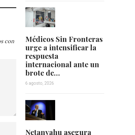
Médicos Sin Fronteras
os con
urge a intensificar la
respuesta
internacional ante un
brote de…
6 agosto, 2026
Netanyahu asegura