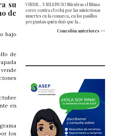
ra su
VIRUS… Y SILENCIO Mientras el Minsa
corre contra el reloj por las misteriosas
no de
muertes en la comarca, en los pasillos
preguntan quién dejó que la...
Concolón anteriores >>
o bajo
lfo de
rapada
e vende
ciones
ctubre
nte en
ograma
or los