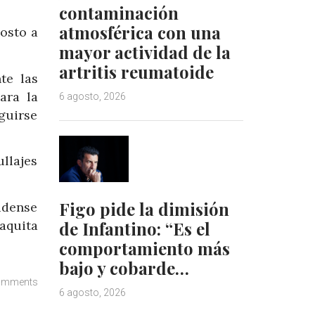
contaminación
atmosférica con una
gosto a
mayor actividad de la
artritis reumatoide
te las
ara la
6 agosto, 2026
guirse
ullajes
Figo pide la dimisión
idense
aquita
de Infantino: “Es el
comportamiento más
bajo y cobarde…
omments
6 agosto, 2026