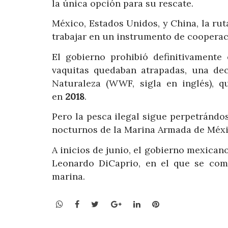
la única opción para su rescate.
México, Estados Unidos, y China, la rut
trabajar en un instrumento de cooperaci
El gobierno prohibió definitivament
vaquitas quedaban atrapadas, una de
Naturaleza (WWF, sigla en inglés), q
en
2018
.
Pero la pesca ilegal sigue perpetrándos
nocturnos de la Marina Armada de Méxic
A inicios de junio, el gobierno mexica
Leonardo DiCaprio, en el que se comp
marina.
WhatsApp
Facebook
Twitter
Google+
LinkedIn
Pinterest