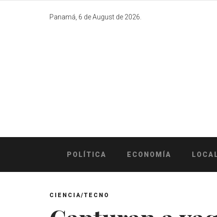
Skip
to
Panamá, 6 de August de 2026.
content
POLÍTICA
ECONOMÍA
LOCA
CIENCIA/TECNO