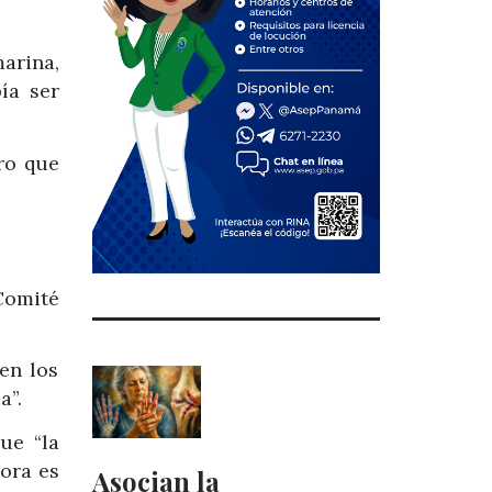
arina,
ía ser
ro que
Comité
en los
a”.
ue “la
ora es
Asocian la