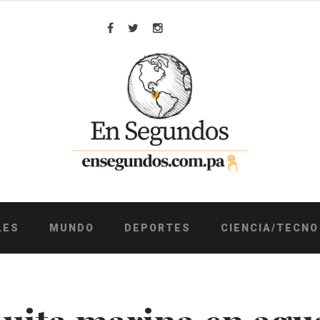
Facebook
Twitter
Instagram
LES
MUNDO
DEPORTES
CIENCIA/TECNO