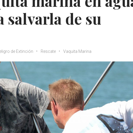
uita marina en agu
 salvarla de su
eligro de Extinción
Rescate
Vaquita Marina