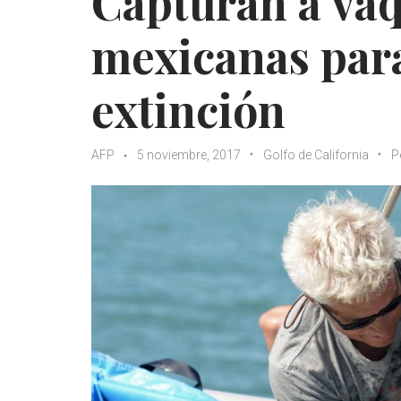
Capturan a vaq
mexicanas para
extinción
AFP
5 noviembre, 2017
Golfo de California
P