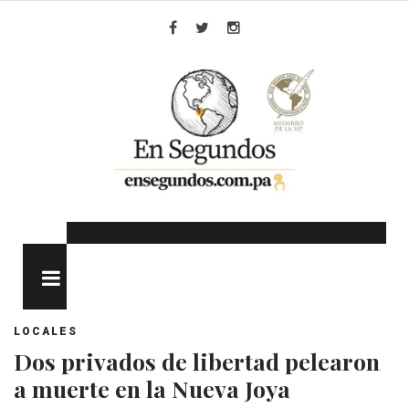
Skip
to
Facebook
Twitter
Instagram
content
MENU
LOCALES
Dos privados de libertad pelearon
a muerte en la Nueva Joya