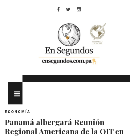
Skip
to
Facebook
Twitter
Instagram
content
MENU
ECONOMÍA
Panamá albergará Reunión
Regional Americana de la OIT en