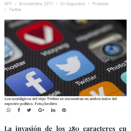
AFP
8 noviembre, 2017
En Segundos
Protesta
Twitter
Los nostálgicos del viejo Twitter se encuentran en ambos lados del
espectro político. Foto/Archivo
WhatsApp
Facebook
Twitter
Google+
LinkedIn
Pinterest
La invasión de los 280 caracteres en