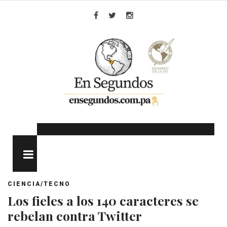
Skip
to
Facebook
Twitter
Instagram
content
MENU
CIENCIA/TECNO
Los fieles a los 140 caracteres se
rebelan contra Twitter